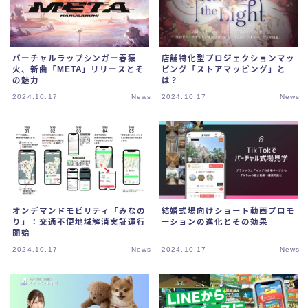
バーチャルラップシンガー春猿
店舗特化型プロジェクションマッ
火、新曲「META」リリースとそ
ピング「ストアマッピング」と
の魅力
は？
2024.10.17
News
2024.10.17
News
オンデマンドモビリティ「みなの
結婚式場向けショート動画プロモ
り」：交通不便地域解消実証運行
ーションの進化とその効果
開始
2024.10.17
News
2024.10.17
News