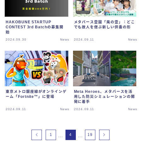
HAKOBUNE STARTUP
メタバース霊園「風の霊」：どこ
CONTEST 3rd Batchの募集開
でも故人を偲ぶ新しい供養の形
始
2024.09.30
News
2024.09.11
News
東京メトロ銀座線がオンラインゲ
Meta Heroes、メタバースを活
ーム「Fortnite™」に登場
用した防災シミュレーションの開
発に着手
2024.09.11
News
2024.09.11
News
1
4
19
…
…