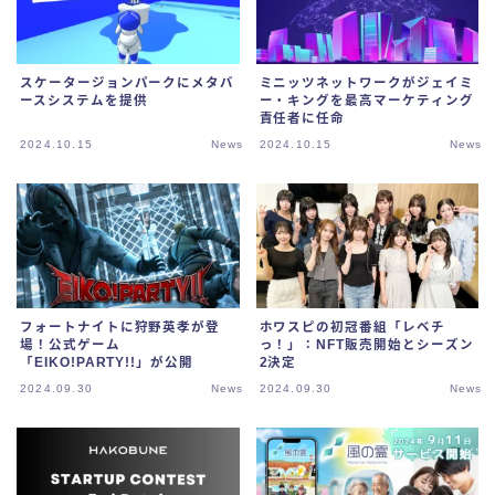
スケータージョンパークにメタバ
ミニッツネットワークがジェイミ
ースシステムを提供
ー・キングを最高マーケティング
責任者に任命
2024.10.15
News
2024.10.15
News
フォートナイトに狩野英孝が登
ホワスピの初冠番組「レベチ
場！公式ゲーム
っ！」：NFT販売開始とシーズン
「EIKO!PARTY!!」が公開
2決定
2024.09.30
News
2024.09.30
News