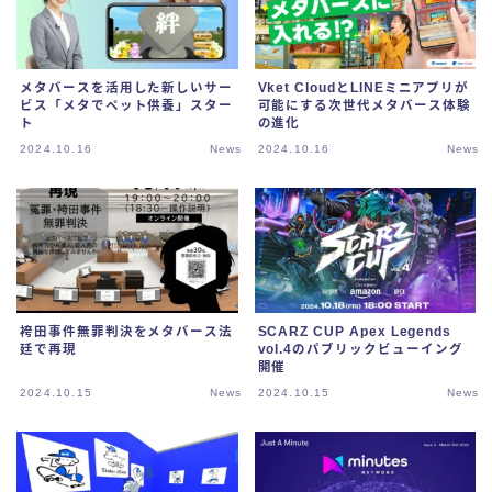
メタバースを活用した新しいサー
Vket CloudとLINEミニアプリが
ビス「メタでペット供養」スター
可能にする次世代メタバース体験
ト
の進化
2024.10.16
News
2024.10.16
News
袴田事件無罪判決をメタバース法
SCARZ CUP Apex Legends
廷で再現
vol.4のパブリックビューイング
開催
2024.10.15
News
2024.10.15
News