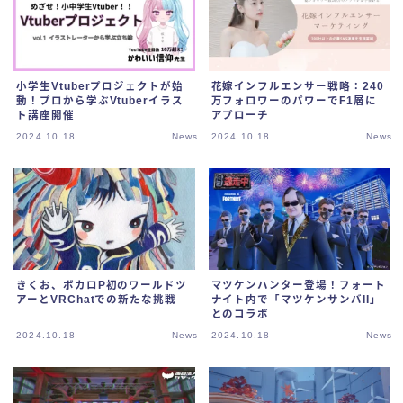
小学生Vtuberプロジェクトが始
花嫁インフルエンサー戦略：240
動！プロから学ぶVtuberイラス
万フォロワーのパワーでF1層に
ト講座開催
アプローチ
2024.10.18
News
2024.10.18
News
きくお、ボカロP初のワールドツ
マツケンハンター登場！フォート
アーとVRChatでの新たな挑戦
ナイト内で「マツケンサンバII」
とのコラボ
2024.10.18
News
2024.10.18
News