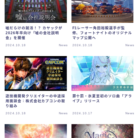
嘘だらけの就活！？ カヤックが
F1レーサー角田裕毅選手が監
2026年卒向け「嘘の会社説明
修、フォートナイトのオリジナル
会」を開催
マップ公開へ
2024.10.18
News
2024.10.18
News
遊技機開発クリエイターの中途採
罪十罰・氷夏至初のソロ曲「アラ
用面談会：株式会社カプコンの取
イブ」リリース
り組み
2024.10.18
News
2024.10.17
News