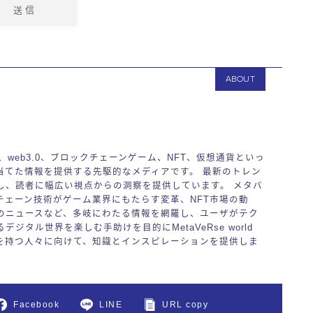
ABOUT
バース、web3.0、ブロックチェーンゲーム、NFT、仮想通貨といっ
当てた情報を提供する先駆的なメディアです。 最新のトレン
し、読者に幅広い視点からの洞察を提供しています。 メタバ
チェーン技術がゲーム業界にもたらす変革、NFT市場の動
のニュースなど、多岐にわたる情報を網羅し、ユーザがテク
ジタル世界を楽しむ手助けを目的にMetaVeRse world
を持つ人々に向けて、知識とインスピレーションを提供しま
Facebook
LINE
URL copy