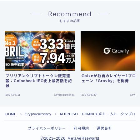
Recommend
おすすめ記事
ブリリアンクリプトトークン販売速
Galxeが独自のレイヤー1ブロ
報：Coincheck IEO史上最高額を記
ェーン「Gravity」を開発
録
2024.06.11
Cryptocurrency
2024.05.30
Crypto
HOME
Cryptocurrency
ALIEN CAT：FiNANCiEのミームトークンプロ
＞
＞
プライバシーポリシー
利用規約
運営会社
2023–2026 MetaVeRseworld