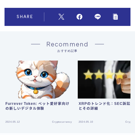
SHARE
Recommend
おすすめ記事
Furrever Token: ペット愛好家向け
XRPのトレンド化：SEC訴訟
の新しいデジタル体験
とその詳細
2024.05.12
Cryptocurrency
2024.05.10
Crypto