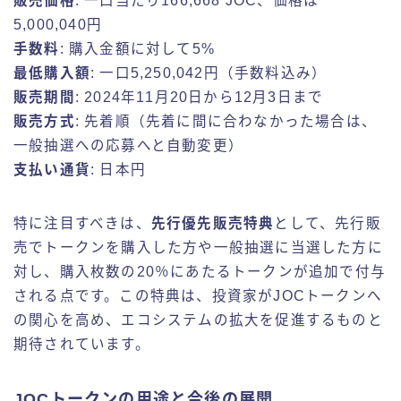
販売価格
: 一口当たり166,668 JOC、価格は
5,000,040円
手数料
: 購入金額に対して5%
最低購入額
: 一口5,250,042円（手数料込み）
販売期間
: 2024年11月20日から12月3日まで
販売方式
: 先着順（先着に間に合わなかった場合は、
一般抽選への応募へと自動変更）
支払い通貨
: 日本円
特に注目すべきは、
先行優先販売特典
として、先行販
売でトークンを購入した方や一般抽選に当選した方に
対し、購入枚数の20％にあたるトークンが追加で付与
される点です。この特典は、投資家がJOCトークンへ
の関心を高め、エコシステムの拡大を促進するものと
期待されています。
JOCトークンの用途と今後の展開