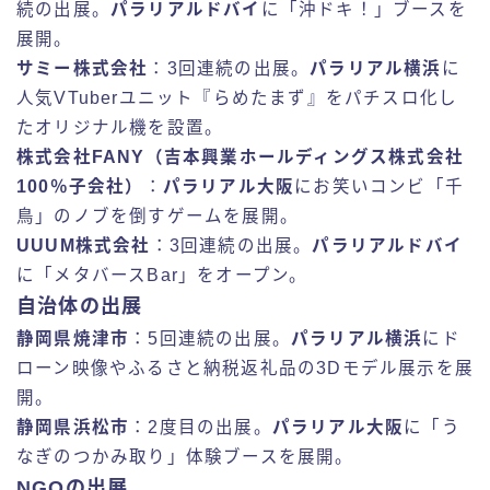
続の出展。
パラリアルドバイ
に「沖ドキ！」ブースを
展開。
サミー株式会社
：3回連続の出展。
パラリアル横浜
に
人気VTuberユニット『らめたまず』をパチスロ化し
たオリジナル機を設置。
株式会社FANY（吉本興業ホールディングス株式会社
100％子会社）
：
パラリアル大阪
にお笑いコンビ「千
鳥」のノブを倒すゲームを展開。
UUUM株式会社
：3回連続の出展。
パラリアルドバイ
に「メタバースBar」をオープン。
自治体の出展
静岡県焼津市
：5回連続の出展。
パラリアル横浜
にド
ローン映像やふるさと納税返礼品の3Dモデル展示を展
開。
静岡県浜松市
：2度目の出展。
パラリアル大阪
に「う
なぎのつかみ取り」体験ブースを展開。
NGOの出展