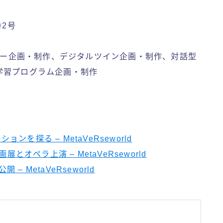
番2号
バター企画・制作、デジタルツイン企画・制作、対話型
学習プログラム企画・制作
ンを探る – MetaVeRseworld
オペラ上演 – MetaVeRseworld
で公開 – MetaVeRseworld