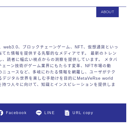
ABOUT
バース、web3.0、ブロックチェーンゲーム、NFT、仮想通貨といっ
当てた情報を提供する先駆的なメディアです。 最新のトレン
し、読者に幅広い視点からの洞察を提供しています。 メタバ
チェーン技術がゲーム業界にもたらす変革、NFT市場の動
のニュースなど、多岐にわたる情報を網羅し、ユーザがテク
ジタル世界を楽しむ手助けを目的にMetaVeRse world
を持つ人々に向けて、知識とインスピレーションを提供しま
Facebook
LINE
URL copy