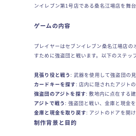
ンイレブン第1号店である桑名江場店を舞
ゲームの内容
プレイヤーはセブンイレブン桑名江場店の
すために強盗団と戦います。以下のステッ
見張り役と戦う
: 武器を使用して強盗団の
カードキーを探す
: 店内に隠されたアジト
強盗団のアジトを探す
: 敷地内に点在する
アジトで戦う
: 強盗団と戦い、金庫と現金
金庫と現金を取り戻す
: アジトのドアを開
制作背景と目的