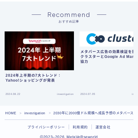
Recommend
おすすめ記事
メタバース広告の効果検証を開始
クラスターとGoogle Ad Mana
協力
2024年上半期の7大トレンド：
Yahoo!ショッピングが発表
2024.08.22
investigation
2024.07.05
inve
HOME
investigation
2030年に2000億ドル規模へ成長予想のメタバースe
＞
＞
プライバシーポリシー
利用規約
運営会社
2023–2026 MetaVeRseworld