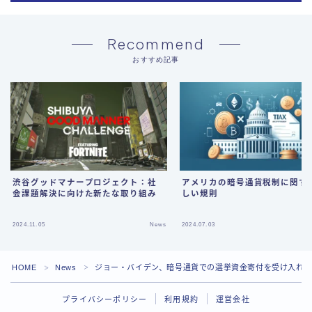
Recommend
おすすめ記事
渋谷グッドマナープロジェクト：社
アメリカの暗号通貨税制に関す
会課題解決に向けた新たな取り組み
しい規則
2024.11.05
News
2024.07.03
HOME
News
ジョー・バイデン、暗号通貨での選挙資金寄付を受け入れ
＞
＞
プライバシーポリシー
利用規約
運営会社