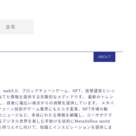
ABOUT
バース、web3.0、ブロックチェーンゲーム、NFT、仮想通貨といっ
当てた情報を提供する先駆的なメディアです。 最新のトレン
し、読者に幅広い視点からの洞察を提供しています。 メタバ
チェーン技術がゲーム業界にもたらす変革、NFT市場の動
のニュースなど、多岐にわたる情報を網羅し、ユーザがテク
ジタル世界を楽しむ手助けを目的にMetaVeRse world
を持つ人々に向けて、知識とインスピレーションを提供しま