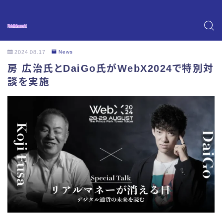
2024.08.17
News
房 広治氏とDaiGo氏がWebX2024で特別対
談を実施