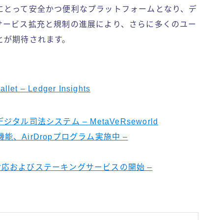
にとって安全かつ便利なプラットフォームとなり、デ
サービス拡充と規制の進展により、さらに多くのユー
とが期待されます。
llet – Ledger Insights
司法システム – MetaVeRseworld
能、AirDropプログラム実施中 –
anaに新規対応およびステーキングサービスの開始 –