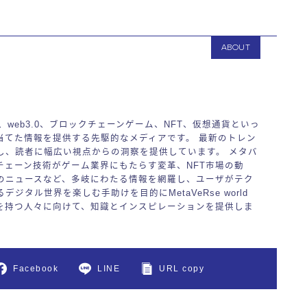
ABOUT
バース、web3.0、ブロックチェーンゲーム、NFT、仮想通貨といっ
当てた情報を提供する先駆的なメディアです。 最新のトレン
し、読者に幅広い視点からの洞察を提供しています。 メタバ
チェーン技術がゲーム業界にもたらす変革、NFT市場の動
のニュースなど、多岐にわたる情報を網羅し、ユーザがテク
ジタル世界を楽しむ手助けを目的にMetaVeRse world
を持つ人々に向けて、知識とインスピレーションを提供しま
Facebook
LINE
URL copy