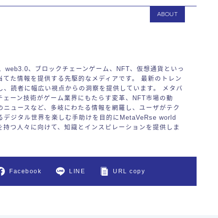
ABOUT
バース、web3.0、ブロックチェーンゲーム、NFT、仮想通貨といっ
当てた情報を提供する先駆的なメディアです。 最新のトレン
し、読者に幅広い視点からの洞察を提供しています。 メタバ
チェーン技術がゲーム業界にもたらす変革、NFT市場の動
のニュースなど、多岐にわたる情報を網羅し、ユーザがテク
ジタル世界を楽しむ手助けを目的にMetaVeRse world
を持つ人々に向けて、知識とインスピレーションを提供しま
Facebook
LINE
URL copy