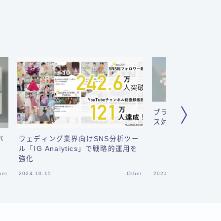
ブランドオーナーの
ス対策と商標保護
バ
ウェディング業界向けSNS分析ツー
ル「IG Analytics」で戦略的運用を
強化
her
2024.10.15
Other
2024.05.14