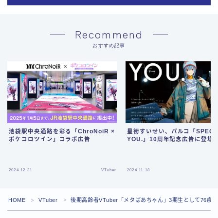
Recommend
おすすめ記事
池袋駅中央通路を彩る「ChroNoiR ×
星街すいせい、パルコ「SPECIA
ポケコロツイン」コラボ広告
YOU.」10周年記念広告に登場
2024.12.31
VTuber
2024.11.18
HOME
VTuber
後期高齢者VTuber「メタばあちゃん」3期生として76
＞
＞